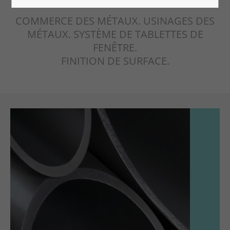
Lorem ipsum dolor sit amet:
COMMERCE DES MÉTAUX. USINAGES DES
MÉTAUX. SYSTÈME DE TABLETTES DE
FENÊTRE.
24h
FINITION DE SURFACE.
/ 365days
We offer support for our customers
Mon - Fri 8:00am - 5:00pm
(GMT +1)
COMMERCE DES MÉTAUX
Get in touch
Aluminium
Cybersteel Inc.
Profilés standard
376-293 City Road, Suite 600
Profilés selon dessins
San Francisco, CA 94102
Profilés spéciaux
Tôles / bobines, tôles larmées tôles perforées