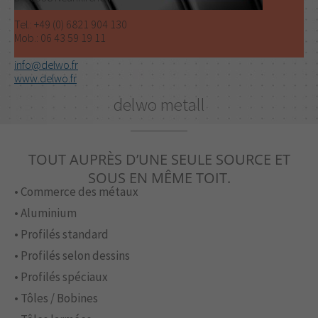
Tel.: +49 (0) 6821 904 130
Mob.: 06 43 59 19 11
info@delwo.fr
www.delwo.fr
delwo metall
TOUT AUPRÈS D’UNE SEULE SOURCE ET
SOUS EN MÊME TOIT.
• Commerce des métaux
• Aluminium
• Profilés standard
• Profilés selon dessins
• Profilés spéciaux
• Tôles / Bobines