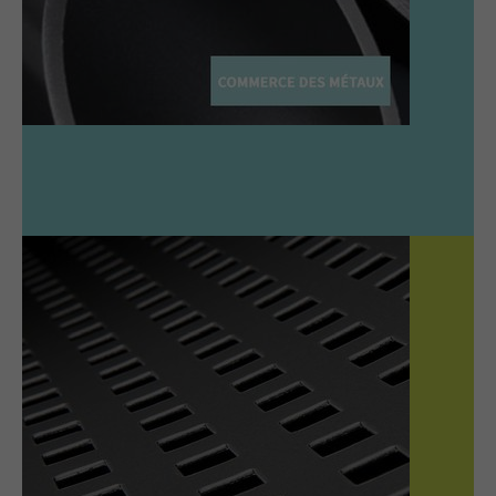
Have any questions?
Aluminium coloré, acier inoxydable
+44 1234 567 890
Tubes, profilés, tôles
Drop us a line
Cuivre : barres et tôles
info@yourdomain.com
Laiton
Barres et tôles
About us
Lorem ipsum dolor sit amet, consectetuer
adipiscing elit.
Aenean commodo ligula eget dolor. Aenean massa.
Cum sociis natoque penatibus et magnis dis
USINAGE DES MÉTAUX
parturient montes, nascetur ridiculus mus. Donec
quam felis, ultricies nec.
Automatisation de l’estampagne cnc
Chanfreins exacts
Travaux de soudure précis
Pliage, cintrage