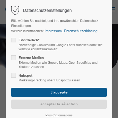
Menu
Datenschutzeinstellungen
Login
Bitte wählen Sie nachfolgend Ihre gewünschten Datenschutz-
Identifiant
Einstellungen.
Impressum
Datenschutzerklärung
Weitere Informationen:
|
Erforderlich*
Notwendige Cookies und Google Fonts zulassen damit die
delwo metall
Website korrekt funktioniert
Mot de passe
Une entreprise se présente.
Externe Medien
Externe Medien wie Google Maps, OpenStreetMap und
Youtube zulassen
Hubspot
Marketing-Tracking über Hubspot zulassen
Connexion
ÊTRE PLUS FORTS
Register
|
Lost your password?
ENSEMBLE.
Support
Plus d'informations