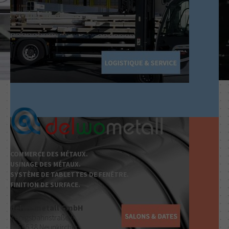
LOGISTIQUE & SERVICE
Pack sans souci
Service fiable avec garantie
COMMERCE DES MÉTAUX.
SALONS & DATES
USINAGE DES MÉTAUX.
SYSTÈME DE TABLETTES DE FENÊTRE.
FINITION DE SURFACE.
Bau
Aluminium
delwo metall GmbH
Fensterbau frontale
Königsbahnstraße 9
D-66538 Neunkirchen