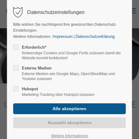
Menu
Datenschutzeinstellungen
Login
Bitte wählen Sie nachfolgend Ihre gewünschten Datenschutz-
Benutzername
Einstellungen.
Impressum
Datenschutzerklärung
Weitere Informationen:
|
Erforderlich*
Notwendige Cookies und Google Fonts zulassen damit die
Website korrekt funktioniert
Alles aus einer Hand.
Passwort
Alles unter einem Dach.
Externe Medien
Schnell. Kompetent. Zuverlässig.
Externe Medien wie Google Maps, OpenStreetMap und
Youtube zulassen
Hubspot
Marketing-Tracking über Hubspot zulassen
Anmelden
UNSER BESTES PRODUKT IST UNSERE
ZUVERLÄSSIGKEIT.
Register
|
Lost your password?
Support
Weitere Informationen